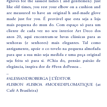
#gloves for the sassiest ladies ( and gentlemen). Just
like old times, you rest your elbow on a cushion and
are measured to have an original h and-made glove
made just for you. É provável que esta seja a loja
mais pequena do mun do. Com espaço só para um
cliente de cada vez no seu interior Art Deco dos
anos 20, aqui encontram-se luvas clássicas para as
senhoras (e senhores) mais elegantes. Tal como
antigamente, apoie o co tovelo na pequena almofada
para que a sua mão seja medida e uma peça original
seja feita só para si. #Chia do, pensão paixão de
elegância, inspira dor de #Fern doPessoa ..
_
#ALESSANDROBERGA | L’ÉDITOR
#LISBON #LISBOA #MODEDIPLOMATIQUE (at
Café A Brasileira)