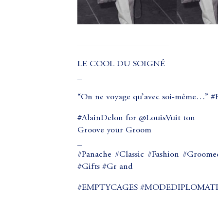
_____________________
LE COOL DU SOIGNÉ
_
“On ne voyage qu’avec soi-même…” #F
#AlainDelon for @LouisVuit ton
Groove your Groom
_
#Panache #Classic #Fashion #Groomed
#Gifts #Gr and
#EMPTYCAGES #MODEDIPLOMATIQUE