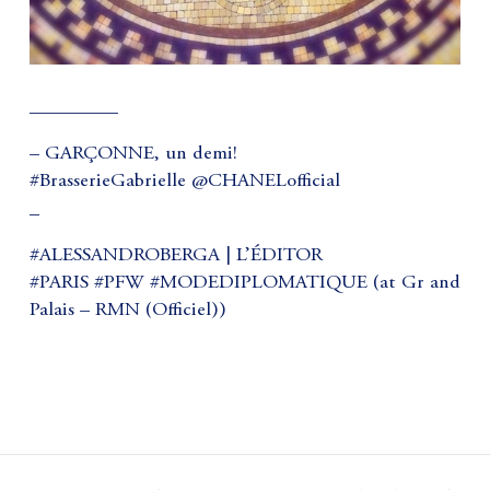
_________
– GARÇONNE, un demi!
#BrasserieGabrielle @CHANELofficial
_
#ALESSANDROBERGA | L’ÉDITOR
#PARIS #PFW #MODEDIPLOMATIQUE (at Gr and
Palais – RMN (Officiel))