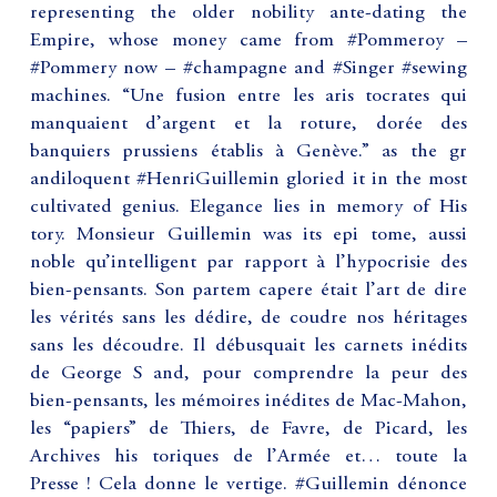
representing the older nobility ante-dating the
Empire, whose money came from #Pommeroy –
#Pommery now – #champagne and #Singer #sewing
machines. “Une fusion entre les aris tocrates qui
manquaient d’argent et la roture, dorée des
banquiers prussiens établis à Genève.” as the gr
andiloquent #HenriGuillemin gloried it in the most
cultivated genius. Elegance lies in memory of His
tory. Monsieur Guillemin was its epi tome, aussi
noble qu’intelligent par rapport à l’hypocrisie des
bien-pensants. Son partem capere était l’art de dire
les vérités sans les dédire, de coudre nos héritages
sans les découdre. Il débusquait les carnets inédits
de George S and, pour comprendre la peur des
bien-pensants, les mémoires inédites de Mac-Mahon,
les “papiers” de Thiers, de Favre, de Picard, les
Archives his toriques de l’Armée et… toute la
Presse ! Cela donne le vertige. #Guillemin dénonce