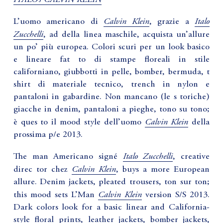
Calvin Klein
Italo
L’uomo americano di
, grazie a
Zucchelli
, ad della linea maschile, acquista un’allure
un po’ più europea. Colori scuri per un look basico
e lineare fat to di stampe floreali in stile
californiano, giubbotti in pelle, bomber, bermuda, t
shirt di materiale tecnico, trench in nylon e
pantaloni in gabardine. Non mancano (le s toriche)
giacche in denim, pantaloni a pieghe, tono su tono;
Calvin Klein
è ques to il mood style dell’uomo
della
prossima p/e 2013.
Italo Zucchelli
The man Americano signé
, creative
Calvin Klein
direc tor chez
, buys a more European
allure. Denim jackets, pleated trousers, ton sur ton;
Calvin Klein
this mood sets L’Man
version S/S 2013.
Dark colors look for a basic linear and California-
style floral prints, leather jackets, bomber jackets,