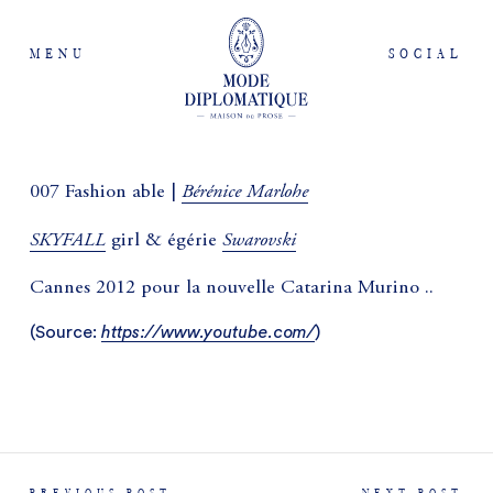
MENU
SOCIAL
Bérénice Marlohe
007 Fashion able |
SKYFALL
Swarovski
girl & égérie
Cannes 2012 pour la nouvelle Catarina Murino ..
(
Source:
https://www.youtube.com/
)
PREVIOUS POST
NEXT POST